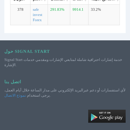
378
safe
291.83%
9914.1
33.2%
313
invest
Forex
حول SIGNAL START
Signal Start خدمة إشارات احترافية شاملة لمتابعي الإشارات ومقدمي خدمات
الإشارة.
اتصل بنا
لأي استفسارات أو دعم عبرالبريد الإلكتروني على مدار الساعة خلال أيام العمل،
.
يرجى استخدام
نموذج الاتصال