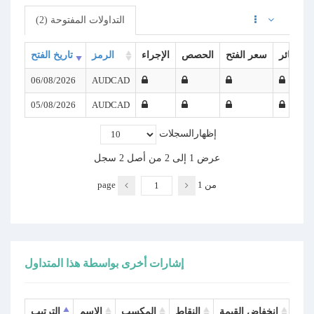
التداولات المفتوحة (2)
الخسائر
سعر الفتح
الحصص
الإجراء
الرمز
تاريخ الفتح
06/08/2026
AUDCAD
05/08/2026
AUDCAD
إظهار‪
السجلات
عرض 1 إلى 2 من أصل 2 سجل
من
1
page
إشارات أخرى بواسطة هذا المتداول
ولات
انخفاض القيمة
النقاط
المكسب
الاسم
الترتيب