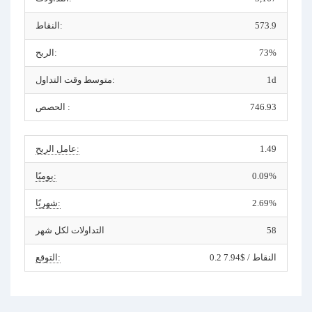
573.9
النقاط:
73%
الربح:
1d
متوسط وقت التداول:
746.93
الحصص :
1.49
عامل الربح:
0.09%
يوميًا:
2.69%
شهريًا:
58
التداولات لكل شهر
0.2 النقاط / $7.94
التوقع: