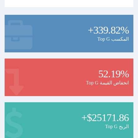
+339.82%
Top G المكسب
52.19%
Top G انخفاض القيمة
+$25171.86
Top G الربح