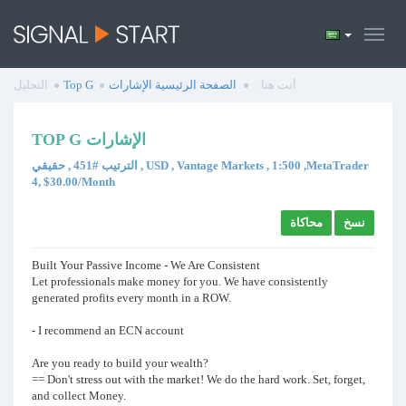
أنت هنا :
الصفحة الرئيسية
الإشارات
Top G
التحليل
TOP G الإشارات
الترتيب #451 , حقيقي , USD , Vantage Markets , 1:500 ,MetaTrader
4, $30.00/Month
نسخ
محاكاة
Built Your Passive Income - We Are Consistent
Let professionals make money for you. We have consistently
generated profits every month in a ROW.
- I recommend an ECN account
Are you ready to build your wealth?
== Don't stress out with the market! We do the hard work. Set, forget,
and collect Money.