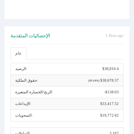
1 Hour ago
الإحصائيات المتقدمة
عام
$38,816.4
الرصيد:
$38,678.37
حقوق الملكية:
(99.64%)
-$138.03
الربح/الخسارة المتغيرة:
$33,417.52
الإيداعات:
$19,772.92
السحوبات:
3,167
التداولات: