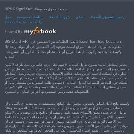
2026 © Signal Start. جميع الحقوق محفوظة.
برنامج التسويق بالعمولة
الدعم
شروط الخدمة
سياسة الخصوصية
حول
ما الجديد
متتبع المحفظة
Powered By
SIGNAL START لا يقبل الطلبات من المقيمين في Israel, Iran, Iraq, Lebanon,
Syria. المعلومات الواردة في هذا الموقع ليست موجهة إلى المقيمين في أي دولة أو
ولاية قضائية حيث يكون مثل هذا التوزيع أو الاستخدام مخالفًا للقانون أو التشريعات
المحلية.
تحذير المخاطر العالية: ينطوي تداول العملات الأجنبية على درجة عالية من المخاطر قد لا تكون
مناسبة لجميع المستثمرين. وتخلق الرافعة المالية مخاطر إضافية والتعرض للخسارة. قبل أن تقرر
التداول في العملات الأجنبية، ادرس بعناية أهدافك الاستثمارية ومستوى خبرتك وتحمل المخاطر.
قد تخسر بعض أو كل استثمارتك الأولى؛ لذا لا تستثمر أموالاً لا يمكنك تحمل خسارتها. قم بتقيف
نفسك حول المخاطر المصاحبة لتداول العملات الأجنبية، واطلب المشورة من مستشار مالي أو
ضريبي مستقل إذا كانت لديك أية أسئلة. يتم تقديم أية بيانات ومعلومات "على حالتها" لأغراض
المعلومات فقط، وليس المقصود بها أغراض التداول أو المشورة.
وليست نتائج الأداء السابق بالضرورة مؤشرًا على النتائج المستقبلية. لا يتم تقديم أي تأكيد بأن أي
حساب سوف يحقق أو من المرجح أن يحقق أرباحًا أو خسائر مماثلة لتلك المعروضة. وهناك
عوامل أخرى عديدة تتعلق بالأسواق بصفة عامة أو بتنفيذ أي برنامج تداول محدد والتي لا يمكن
تفسيرها بالكامل بناءً على نتائج الأداء السابقة. وينبغي أن يحذر العملاء المحتملون بصفة خاصة
من الاعتماد الزائد على نتائج الأداء السابقة، وينبغي ألا يبنوا قرارتهم بشأن الاستثمار في أي
برنامج تداول على أساس الأداء السابق المعروض فقط. بالإضافة إلى ذلك، عند اتخاذ قرار يتعلق
بالاستثمار، يجب أن يعتمد العملاء المحتملون أيضًا على الفحص الخاص بهم للشخص أو الكيان