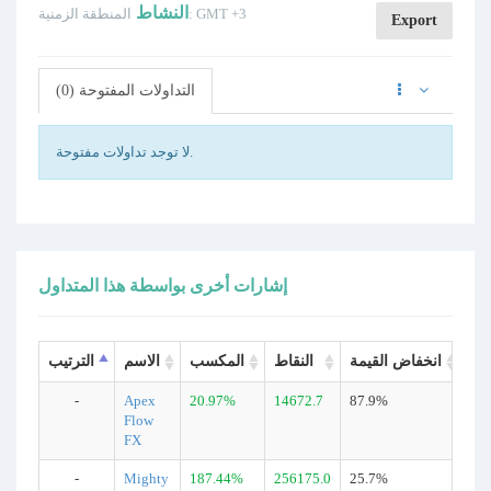
النشاط
المنطقة الزمنية: GMT +3
Export
التداولات المفتوحة (0)
لا توجد تداولات مفتوحة.
إشارات أخرى بواسطة هذا المتداول
لات
انخفاض القيمة
النقاط
المكسب
الاسم
الترتيب
-
Apex
20.97%
14672.7
87.9%
13
Flow
FX
-
Mighty
187.44%
256175.0
25.7%
54