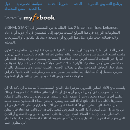
برنامج التسويق بالعمولة
الدعم
شروط الخدمة
سياسة الخصوصية
حول
ما الجديد
متتبع المحفظة
Powered By
SIGNAL START لا يقبل الطلبات من المقيمين في Israel, Iran, Iraq, Lebanon,
Syria. المعلومات الواردة في هذا الموقع ليست موجهة إلى المقيمين في أي دولة أو
ولاية قضائية حيث يكون مثل هذا التوزيع أو الاستخدام مخالفًا للقانون أو التشريعات
المحلية.
تحذير المخاطر العالية: ينطوي تداول العملات الأجنبية على درجة عالية من المخاطر قد لا تكون
مناسبة لجميع المستثمرين. وتخلق الرافعة المالية مخاطر إضافية والتعرض للخسارة. قبل أن تقرر
التداول في العملات الأجنبية، ادرس بعناية أهدافك الاستثمارية ومستوى خبرتك وتحمل المخاطر.
قد تخسر بعض أو كل استثمارتك الأولى؛ لذا لا تستثمر أموالاً لا يمكنك تحمل خسارتها. قم بتقيف
نفسك حول المخاطر المصاحبة لتداول العملات الأجنبية، واطلب المشورة من مستشار مالي أو
ضريبي مستقل إذا كانت لديك أية أسئلة. يتم تقديم أية بيانات ومعلومات "على حالتها" لأغراض
المعلومات فقط، وليس المقصود بها أغراض التداول أو المشورة.
وليست نتائج الأداء السابق بالضرورة مؤشرًا على النتائج المستقبلية. لا يتم تقديم أي تأكيد بأن أي
حساب سوف يحقق أو من المرجح أن يحقق أرباحًا أو خسائر مماثلة لتلك المعروضة. وهناك
عوامل أخرى عديدة تتعلق بالأسواق بصفة عامة أو بتنفيذ أي برنامج تداول محدد والتي لا يمكن
تفسيرها بالكامل بناءً على نتائج الأداء السابقة. وينبغي أن يحذر العملاء المحتملون بصفة خاصة
من الاعتماد الزائد على نتائج الأداء السابقة، وينبغي ألا يبنوا قرارتهم بشأن الاستثمار في أي
برنامج تداول على أساس الأداء السابق المعروض فقط. بالإضافة إلى ذلك، عند اتخاذ قرار يتعلق
بالاستثمار، يجب أن يعتمد العملاء المحتملون أيضًا على الفحص الخاص بهم للشخص أو الكيان
الذي يقوم باتخاذ قرارات التداول ويجب أن تتضمن شروط الاتفاقية الاستشارية المزايا والمخاطر
التي تنطوي عليها.