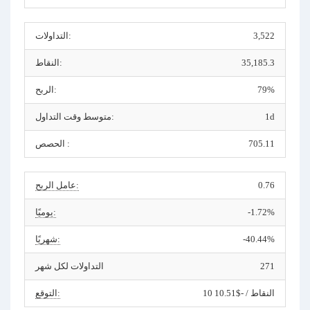
3,522
التداولات:
35,185.3
النقاط:
79%
الربح:
1d
متوسط وقت التداول:
705.11
الحصص :
0.76
عامل الربح:
-1.72%
يوميًا:
-40.44%
شهريًا:
271
التداولات لكل شهر
10 النقاط / -$10.51
التوقع: