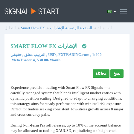
أنت هنا :
الصفحة الرئيسية
الإشارات
Smart Flow FX
التحليل
SMART FLOW FX الإشارات
الترتيب معلق
, حقيقي , USD , FXTRADING.com , 1:400
,MetaTrader 4, $30.00/Month
نسخ
محاكاة
Experience precision trading with Smart Flow FX Signals — a
carefully managed system that blends intelligent market entries with
dynamic position scaling. Designed to adapt to changing conditions,
this strategy aims for steady performance with minimal risk exposure.
Perfect for traders seeking consistent, low-stress growth across 8 major
and cross currency pairs.
During Non-Farm Payroll releases, up to 10% of the account balance
may be allocated to trading XAUUSD, capitalizing on heightened