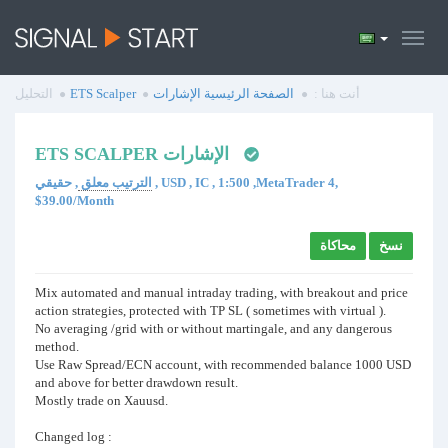
أنت هنا :
الصفحة الرئيسية
الإشارات
ETS Scalper
التحليل
ETS SCALPER الإشارات
الترتيب معلق
, حقيقي , USD , IC , 1:500 ,MetaTrader 4,
$39.00/Month
نسخ
محاكاة
Mix automated and manual intraday trading, with breakout and price
action strategies, protected with TP SL ( sometimes with virtual ).
No averaging /grid with or without martingale, and any dangerous
method.
Use Raw Spread/ECN account, with recommended balance 1000 USD
and above for better drawdown result.
Mostly trade on Xauusd.
Changed log :