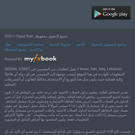
2026 © Signal Start. جميع الحقوق محفوظة.
برنامج التسويق بالعمولة
الدعم
شروط الخدمة
سياسة الخصوصية
حول
ما الجديد
متتبع المحفظة
Powered By
SIGNAL START لا يقبل الطلبات من المقيمين في Israel, Iran, Iraq, Lebanon,
Syria. المعلومات الواردة في هذا الموقع ليست موجهة إلى المقيمين في أي دولة أو
ولاية قضائية حيث يكون مثل هذا التوزيع أو الاستخدام مخالفًا للقانون أو التشريعات
المحلية.
تحذير المخاطر العالية: ينطوي تداول العملات الأجنبية على درجة عالية من المخاطر قد لا تكون
مناسبة لجميع المستثمرين. وتخلق الرافعة المالية مخاطر إضافية والتعرض للخسارة. قبل أن تقرر
التداول في العملات الأجنبية، ادرس بعناية أهدافك الاستثمارية ومستوى خبرتك وتحمل المخاطر.
قد تخسر بعض أو كل استثمارتك الأولى؛ لذا لا تستثمر أموالاً لا يمكنك تحمل خسارتها. قم بتقيف
نفسك حول المخاطر المصاحبة لتداول العملات الأجنبية، واطلب المشورة من مستشار مالي أو
ضريبي مستقل إذا كانت لديك أية أسئلة. يتم تقديم أية بيانات ومعلومات "على حالتها" لأغراض
المعلومات فقط، وليس المقصود بها أغراض التداول أو المشورة.
وليست نتائج الأداء السابق بالضرورة مؤشرًا على النتائج المستقبلية. لا يتم تقديم أي تأكيد بأن أي