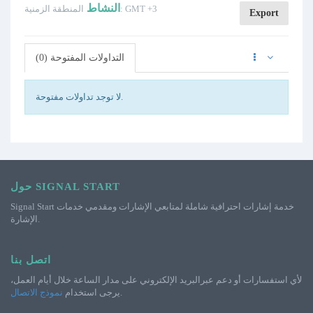
النشاط
المنطقة الزمنية: GMT +3
Export
التداولات المفتوحة (0)
لا توجد تداولات مفتوحة.
حول SIGNAL START
Signal Start خدمة إشارات احترافية شاملة لمتابعي الإشارات ومقدمي خدمات
الإشارة.
اتصل بنا
لأي استفسارات أو دعم عبرالبريد الإلكتروني على مدار الساعة خلال أيام العمل،
.
يرجى استخدام
نموذج الاتصال