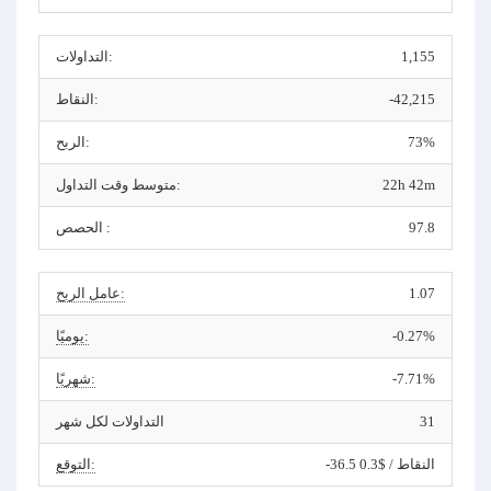
1,155
التداولات:
-42,215
النقاط:
73%
الربح:
22h 42m
متوسط وقت التداول:
97.8
الحصص :
1.07
عامل الربح:
-0.27%
يوميًا:
-7.71%
شهريًا:
31
التداولات لكل شهر
-36.5 النقاط / $0.3
التوقع: