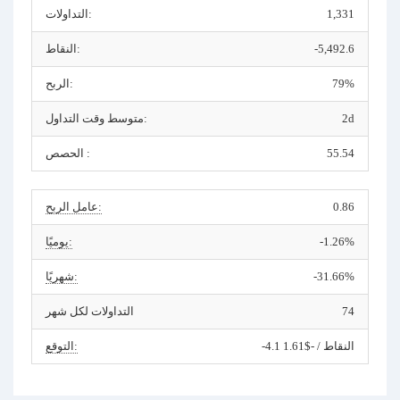
1,331
التداولات:
-5,492.6
النقاط:
79%
الربح:
2d
متوسط وقت التداول:
55.54
الحصص :
0.86
عامل الربح:
-1.26%
يوميًا:
-31.66%
شهريًا:
74
التداولات لكل شهر
-4.1 النقاط / -$1.61
التوقع: