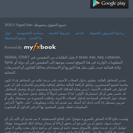
2026 © Signal Start. جميع الحقوق محفوظة.
برنامج التسويق بالعمولة
الدعم
شروط الخدمة
سياسة الخصوصية
حول
ما الجديد
متتبع المحفظة
Powered By
SIGNAL START لا يقبل الطلبات من المقيمين في Israel, Iran, Iraq, Lebanon,
Syria. المعلومات الواردة في هذا الموقع ليست موجهة إلى المقيمين في أي دولة أو
ولاية قضائية حيث يكون مثل هذا التوزيع أو الاستخدام مخالفًا للقانون أو التشريعات
المحلية.
تحذير المخاطر العالية: ينطوي تداول العملات الأجنبية على درجة عالية من المخاطر قد لا تكون
مناسبة لجميع المستثمرين. وتخلق الرافعة المالية مخاطر إضافية والتعرض للخسارة. قبل أن تقرر
التداول في العملات الأجنبية، ادرس بعناية أهدافك الاستثمارية ومستوى خبرتك وتحمل المخاطر.
قد تخسر بعض أو كل استثمارتك الأولى؛ لذا لا تستثمر أموالاً لا يمكنك تحمل خسارتها. قم بتقيف
نفسك حول المخاطر المصاحبة لتداول العملات الأجنبية، واطلب المشورة من مستشار مالي أو
ضريبي مستقل إذا كانت لديك أية أسئلة. يتم تقديم أية بيانات ومعلومات "على حالتها" لأغراض
المعلومات فقط، وليس المقصود بها أغراض التداول أو المشورة.
وليست نتائج الأداء السابق بالضرورة مؤشرًا على النتائج المستقبلية. لا يتم تقديم أي تأكيد بأن أي
حساب سوف يحقق أو من المرجح أن يحقق أرباحًا أو خسائر مماثلة لتلك المعروضة. وهناك
عوامل أخرى عديدة تتعلق بالأسواق بصفة عامة أو بتنفيذ أي برنامج تداول محدد والتي لا يمكن
تفسيرها بالكامل بناءً على نتائج الأداء السابقة. وينبغي أن يحذر العملاء المحتملون بصفة خاصة