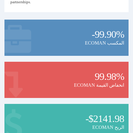
partnerships.
-99.90%
ECOMAN المكسب
99.98%
ECOMAN انخفاض القيمة
-$2141.98
ECOMAN الربح