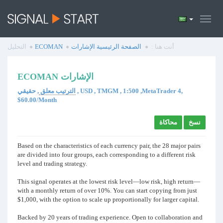
أنت هنا :
الصفحة الرئيسية
الإشارات
ECOMAN
التحليل
ECOMAN الإشارات
الترتيب معلق
, حقيقي , USD , TMGM , 1:500 ,MetaTrader 4,
$60.00/Month
نسخ
محاكاة
Based on the characteristics of each currency pair, the 28 major pairs
are divided into four groups, each corresponding to a different risk
level and trading strategy.
This signal operates at the lowest risk level—low risk, high return—
with a monthly return of over 10%. You can start copying from just
$1,000, with the option to scale up proportionally for larger capital.
Backed by 20 years of trading experience. Open to collaboration and