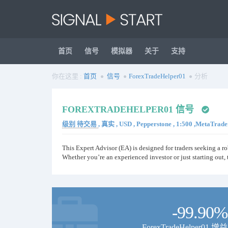
首页
信号
模拟器
关于
支持
你在这里 :
首页
信号
ForexTradeHelper01
分析
FOREXTRADEHELPER01 信号
级别 待交易
, 真实 , USD , Pepperstone , 1:500 ,MetaTrade
This Expert Advisor (EA) is designed for traders seeking a ro
Whether you’re an experienced investor or just starting out,
-99.90%
ForexTradeHelper01 增益