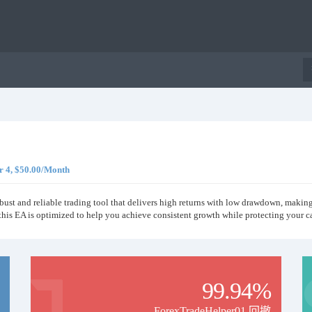
r 4, $50.00/Month
bust and reliable trading tool that delivers high returns with low drawdown, making
 this EA is optimized to help you achieve consistent growth while protecting your ca
99.94%
ForexTradeHelper01 回撤