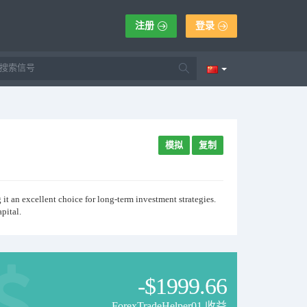
注册
登录
模拟
复制
 it an excellent choice for long-term investment strategies.
pital.
-$1999.66
ForexTradeHelper01 收益