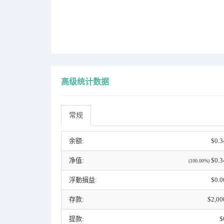
高级统计数据
常规
余额:
$0.3
净值:
$0.3
(100.00%)
浮動損益:
$0.0
存款:
$2,00
提款:
$