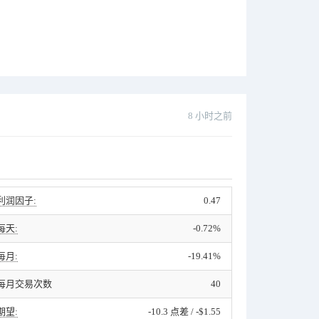
8 小时之前
利润因子:
0.47
每天:
-0.72%
毎月:
-19.41%
每月交易次数
40
期望:
-10.3 点差 / -$1.55