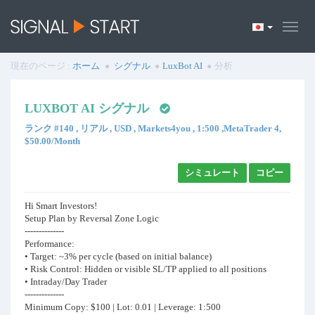
現在のページ :
ホーム
シグナル
LuxBot AI
分析
LUXBOT AI シグナル
ランク #140 , リアル , USD , Markets4you , 1:500 ,MetaTrader 4,
$50.00/Month
シミュレート
コピー
Hi Smart Investors!
Setup Plan by Reversal Zone Logic
--------------
Performance:
• Target: ~3% per cycle (based on initial balance)
• Risk Control: Hidden or visible SL/TP applied to all positions
• Intraday/Day Trader
--------------
Minimum Copy: $100 | Lot: 0.01 | Leverage: 1:500