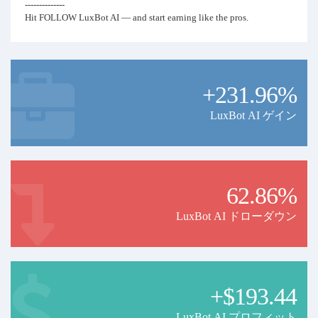
--------------
Hit FOLLOW LuxBot AI — and start earning like the pros.
+231.96%
LuxBot AI ゲイン
62.86%
LuxBot AI ドローダウン
+$193.44
LuxBot AI プロフィット