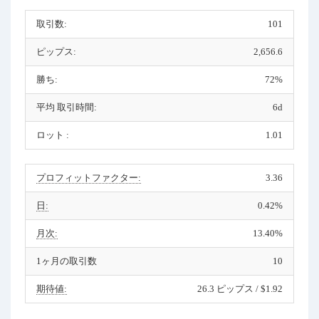
取引数:
101
ピップス:
2,656.6
勝ち:
72%
平均 取引時間:
6d
ロット :
1.01
プロフィットファクター:
3.36
日:
0.42%
月次:
13.40%
1ヶ月の取引数
10
期待値:
26.3 ピップス / $1.92