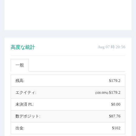
高度な統計
Aug 07 時 20:56
一般
残高:
$179.2
エクイティ:
$179.2
(100.00%)
未決済 PL:
$0.00
数デポジット:
$87.76
出金:
$102