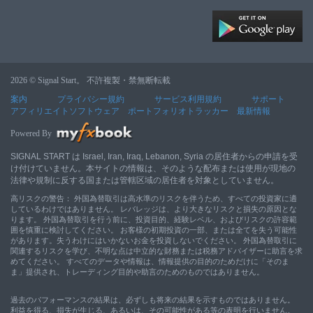
2026 © Signal Start。 不許複製・禁無断転載
案内
プライバシー規約
サービス利用規約
サポート
アフィリエイトソフトウェア
ポートフォリオトラッカー
最新情報
Powered By
SIGNAL START は Israel, Iran, Iraq, Lebanon, Syria の居住者からの申請を受
け付けていません。本サイトの情報は、そのような配布または使用が現地の
法律や規制に反する国または管轄区域の居住者を対象としていません。
高リスクの警告： 外国為替取引は高水準のリスクを伴うため、すべての投資家に適
しているわけではありません。 レバレッジは、より大きなリスクと損失の原因とな
ります。 外国為替取引を行う前に、投資目的、経験レベル、およびリスクの許容範
囲を慎重に検討してください。 お客様の初期投資の一部、または全てを失う可能性
があります。失うわけにはいかないお金を投資しないでください。 外国為替取引に
関連するリスクを学び、不明な点は中立的な財務または税務アドバイザーに助言を求
めてください。 すべてのデータや情報は、情報提供の目的のためだけに「そのま
ま」提供され、トレーディング目的や助言のためのものではありません。
過去のパフォーマンスの結果は、必ずしも将来の結果を示すものではありません。
利益を得る、損失が生じる、あるいは、その可能性がある等の表明を行いません。