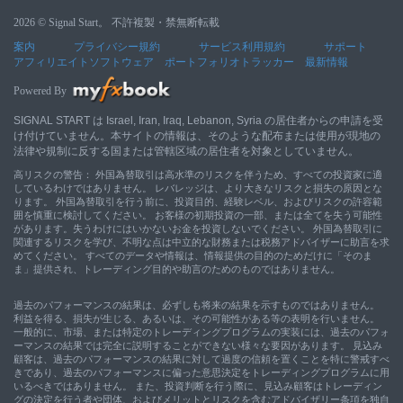
2026 © Signal Start。 不許複製・禁無断転載
案内
プライバシー規約
サービス利用規約
サポート
アフィリエイトソフトウェア
ポートフォリオトラッカー
最新情報
Powered By
SIGNAL START は Israel, Iran, Iraq, Lebanon, Syria の居住者からの申請を受
け付けていません。本サイトの情報は、そのような配布または使用が現地の
法律や規制に反する国または管轄区域の居住者を対象としていません。
高リスクの警告： 外国為替取引は高水準のリスクを伴うため、すべての投資家に適
しているわけではありません。 レバレッジは、より大きなリスクと損失の原因とな
ります。 外国為替取引を行う前に、投資目的、経験レベル、およびリスクの許容範
囲を慎重に検討してください。 お客様の初期投資の一部、または全てを失う可能性
があります。失うわけにはいかないお金を投資しないでください。 外国為替取引に
関連するリスクを学び、不明な点は中立的な財務または税務アドバイザーに助言を求
めてください。 すべてのデータや情報は、情報提供の目的のためだけに「そのま
ま」提供され、トレーディング目的や助言のためのものではありません。
過去のパフォーマンスの結果は、必ずしも将来の結果を示すものではありません。
利益を得る、損失が生じる、あるいは、その可能性がある等の表明を行いません。
一般的に、市場、または特定のトレーディングプログラムの実装には、過去のパフォ
ーマンスの結果では完全に説明することができない様々な要因があります。 見込み
顧客は、過去のパフォーマンスの結果に対して過度の信頼を置くことを特に警戒すべ
きであり、過去のパフォーマンスに偏った意思決定をトレーディングプログラムに用
いるべきではありません。 また、投資判断を行う際に、見込み顧客はトレーディン
グの決定を行う者や団体、およびメリットとリスクを含むアドバイザリー条項を独自