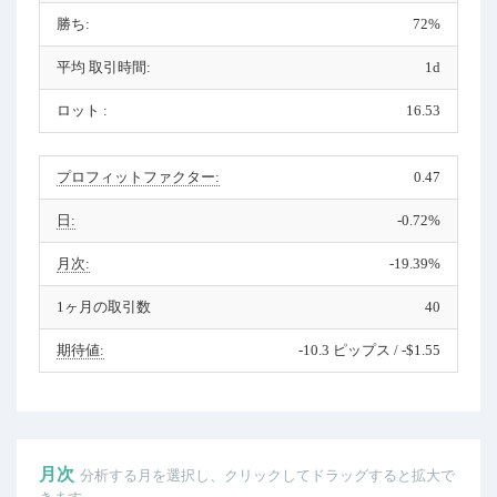
勝ち:
72%
平均 取引時間:
1d
ロット :
16.53
プロフィットファクター:
0.47
日:
-0.72%
月次:
-19.39%
1ヶ月の取引数
40
期待値:
-10.3 ピップス / -$1.55
月次
分析する月を選択し、クリックしてドラッグすると拡大で