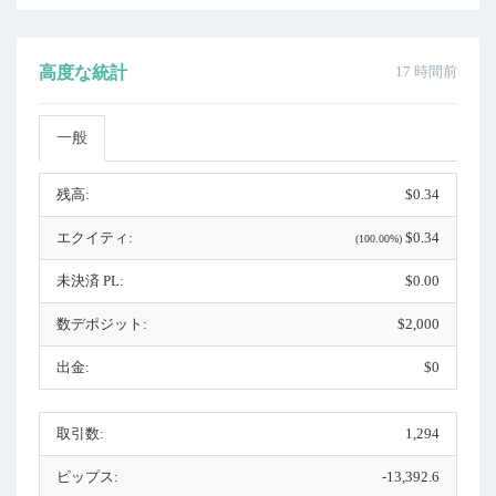
高度な統計
17 時間前
一般
残高:
$0.34
エクイティ:
$0.34
(100.00%)
未決済 PL:
$0.00
数デポジット:
$2,000
出金:
$0
取引数:
1,294
ピップス:
-13,392.6