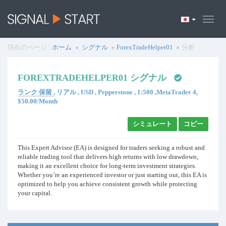
現在のページ :
ホーム
シグナル
ForexTradeHelper01
分析
FOREXTRADEHELPER01 シグナル
ランク 保留
, リアル , USD , Pepperstone , 1:500 ,MetaTrader 4,
$50.00/Month
シミュレート
コピー
This Expert Advisor (EA) is designed for traders seeking a robust and
reliable trading tool that delivers high returns with low drawdown,
making it an excellent choice for long-term investment strategies.
Whether you’re an experienced investor or just starting out, this EA is
optimized to help you achieve consistent growth while protecting
your capital.