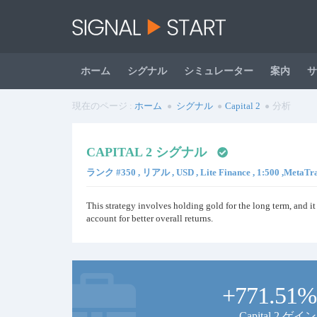
ホーム
シグナル
シミュレーター
案内
サ
現在のページ :
ホーム
シグナル
Capital 2
分析
CAPITAL 2 シグナル
ランク #350 , リアル , USD , Lite Finance , 1:500 ,MetaTra
This strategy involves holding gold for the long term, and it
account for better overall returns.
+771.51%
Capital 2 ゲイン