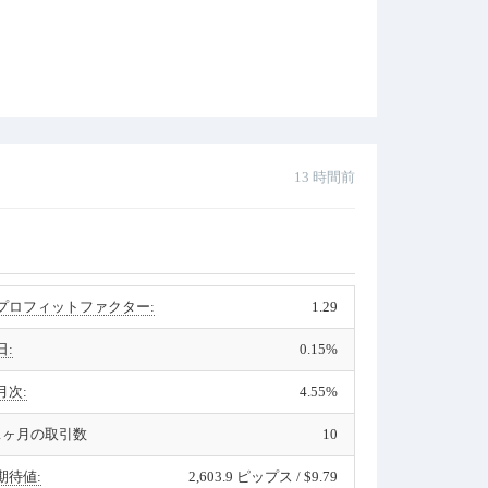
13 時間前
プロフィットファクター:
1.29
日:
0.15%
月次:
4.55%
1ヶ月の取引数
10
期待値:
2,603.9 ピップス / $9.79