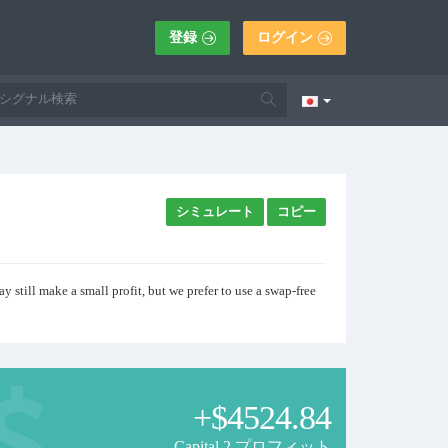
登録
ログイン
シミュレート
コピー
y still make a small profit, but we prefer to use a swap-free
+$4524.84
Capital 2 プロフィット