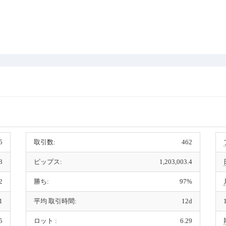
5
取引数:
462
3
ピップス:
1,203,003.4
2
勝ち:
97%
1
平均 取引時間:
12d
5
ロット :
6.29