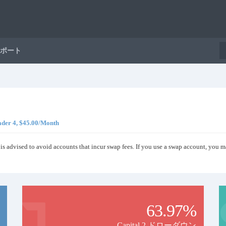
ポート
der 4, $45.00/Month
 is advised to avoid accounts that incur swap fees. If you use a swap account, you ma
63.97%
Capital 2 ドローダウン