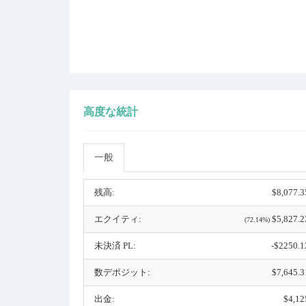
高度な統計
一般
残高:
$8,077.3
エクイティ:
$5,827.2
(72.14%)
未決済 PL:
-$2250.1
数デポジット:
$7,645.3
出金:
$4,12