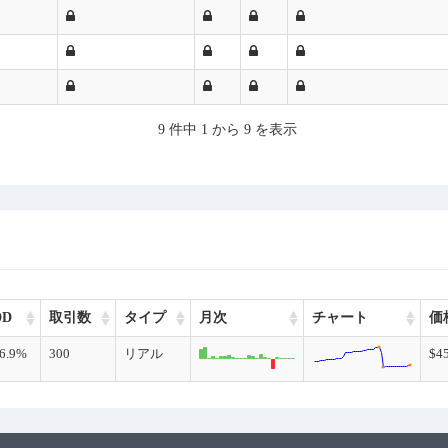
9 件中 1 から 9 を表示
DD
取引数
タイプ
月次
チャート
価
6.9%
300
リアル
$45