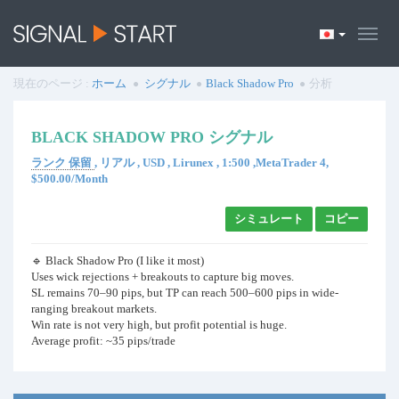
現在のページ :
ホーム
シグナル
Black Shadow Pro
分析
BLACK SHADOW PRO シグナル
ランク 保留
, リアル , USD , Lirunex , 1:500 ,MetaTrader 4,
$500.00/Month
シミュレート
コピー
🔹 Black Shadow Pro (I like it most)
Uses wick rejections + breakouts to capture big moves.
SL remains 70–90 pips, but TP can reach 500–600 pips in wide-
ranging breakout markets.
Win rate is not very high, but profit potential is huge.
Average profit: ~35 pips/trade