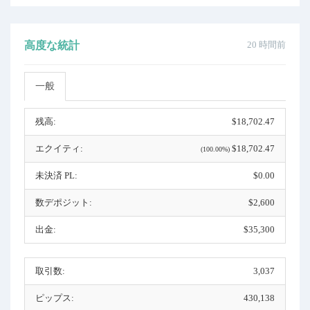
高度な統計
20 時間前
一般
残高:
$18,702.47
エクイティ:
$18,702.47
(100.00%)
未決済 PL:
$0.00
数デポジット:
$2,600
出金:
$35,300
取引数:
3,037
ピップス:
430,138