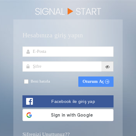
Hesabınıza giriş yapın
Beni hatırla
Oturum Aç
Facebook ile giriş yap
Şifrenizi Unuttunuz??