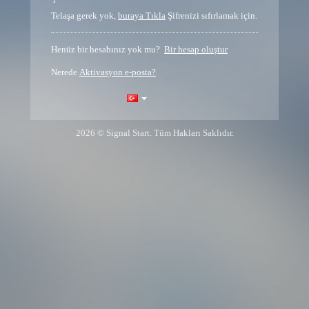
Telaşa gerek yok,
buraya Tıkla
Şifrenizi sıfırlamak için.
Henüz bir hesabınız yok mu?
Bir hesap oluştur
Nerede
Aktivasyon e-posta?
2026 © Signal Start. Tüm Hakları Saklıdır.